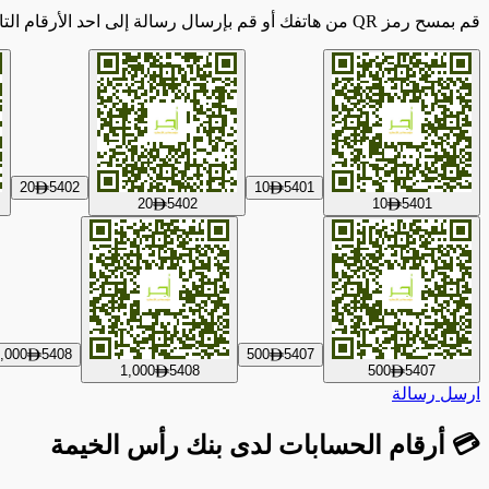
قم بمسح رمز QR من هاتفك أو
قم بإرسال رسالة إلى احد الأرقام التا
20
5402
10
5401
ê
ê
20
5402
10
5401
ê
ê
,000
5408
500
5407
ê
ê
1,000
5408
500
5407
ê
ê
ارسل رسالة
💳
أرقام الحسابات لدى بنك رأس الخيمة